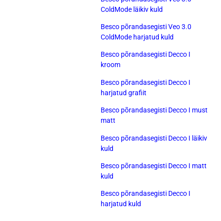
ColdMode läikiv kuld
Besco põrandasegisti Veo 3.0
ColdMode harjatud kuld
Besco põrandasegisti Decco I
kroom
Besco põrandasegisti Decco I
harjatud grafiit
Besco põrandasegisti Decco I must
matt
Besco põrandasegisti Decco I läikiv
kuld
Besco põrandasegisti Decco I matt
kuld
Besco põrandasegisti Decco I
harjatud kuld