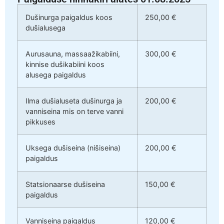
Dušinurga paigaldus koos
250,00 €
dušialusega
Aurusauna, massaažikabiini,
300,00 €
kinnise dušikabiini koos
alusega paigaldus
Ilma dušialuseta dušinurga ja
200,00 €
vanniseina mis on terve vanni
pikkuses
Uksega dušiseina (nišiseina)
200,00 €
paigaldus
Statsionaarse dušiseina
150,00 €
paigaldus
Vanniseina paigaldus
120,00 €