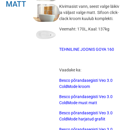
MATT
Kivimasist vann, seest valge läikiv
ja väljast valge matt. Sifoon click-
clack kroom kuulub komplekti.
Veemaht: 170L, Kaal: 137kg
TEHNILINE JOONIS GOYA 160
Vaadake ka:
Besco põrandasegisti Veo 3.0
ColdMode kroom
Besco põrandasegisti Veo 3.0
ColdMode must matt
Besco põrandasegisti Veo 3.0
ColdMode harjatud grafiit
Besco põrandasegisti Veo 3.0