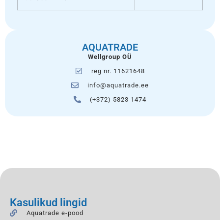
AQUATRADE
Wellgroup OÜ
reg nr. 11621648
info@aquatrade.ee
(+372) 5823 1474
Kasulikud lingid
Aquatrade e-pood