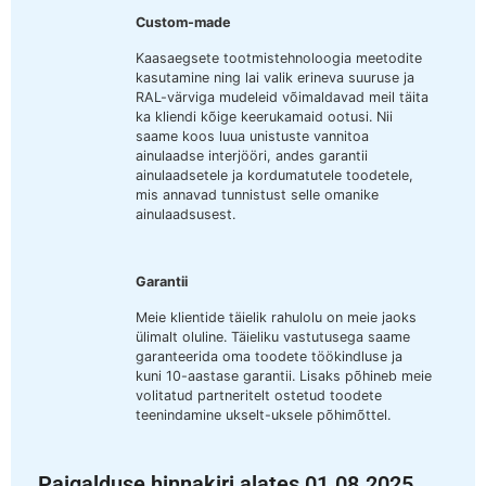
Custom-made
Kaasaegsete tootmistehnoloogia meetodite
kasutamine ning lai valik erineva suuruse ja
RAL-värviga mudeleid võimaldavad meil täita
ka kliendi kõige keerukamaid ootusi. Nii
saame koos luua unistuste vannitoa
ainulaadse interjööri, andes garantii
ainulaadsetele ja kordumatutele toodetele,
mis annavad tunnistust selle omanike
ainulaadsusest.
Garantii
Meie klientide täielik rahulolu on meie jaoks
ülimalt oluline. Täieliku vastutusega saame
garanteerida oma toodete töökindluse ja
kuni 10-aastase garantii. Lisaks põhineb meie
volitatud partneritelt ostetud toodete
teenindamine ukselt-uksele põhimõttel.
Paigalduse hinnakiri alates 01.08.2025