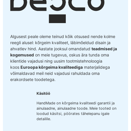
Algusest peale oleme teinud kõik otsused nende kolme
reegli alusel: kõrgeim kvaliteet, läbimõeldud disain ja
ahvatlev hind. Aastate jooksul omandatud
teadmised ja
kogemused
on meie tugevus, oskus ära tunda oma
klientide vajadusi ning uusim tootmistehnoloogia
koos
Euroopa kõrgeima kvaliteediga
materjalidega
võimaldavad meil neid vajadusi rahuldada oma
erakordsete toodetega.
Käsitöö
HandMade on kõrgeima kvaliteedi garantii ja
ainulaadne, ainulaadne toode. Meie tooted on
loodud käsitsi, pöörates tähelepanu igale
detailile.