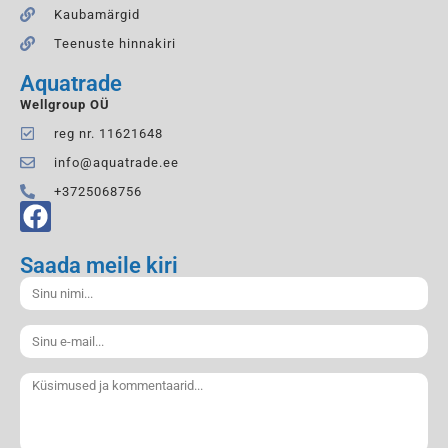
Kaubamärgid
Teenuste hinnakiri
Aquatrade
Wellgroup OÜ
reg nr. 11621648
info@aquatrade.ee
+3725068756
Saada meile kiri