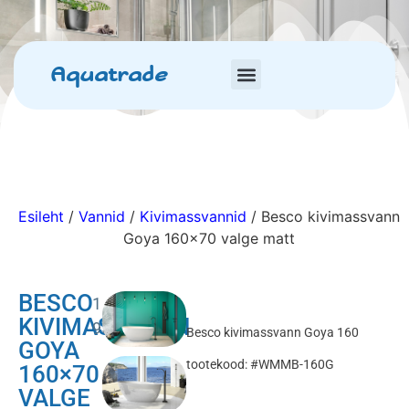
Aquatrade
Esileht
/
Vannid
/
Kivimassvannid
/ Besco kivimassvann
Goya 160×70 valge matt
BESCO
1
KIVIMASSVANN
950.00
€
Besco kivimassvann Goya 160
GOYA
tootekood: #WMMB-160G
160×70
VALGE