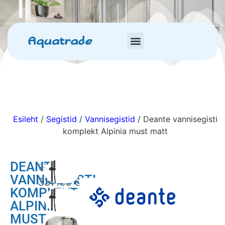
Aquatrade
Esileht
/
Segistid
/
Vannisegistid
/ Deante vannisegisti
komplekt Alpinia must matt
DEANTE
375.00
€
VANNISEGISTI
337.50
€
KOMPLEKT
ALPINIA
MUST