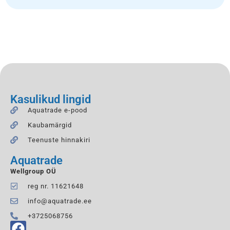
Kasulikud lingid
Aquatrade e-pood
Kaubamärgid
Teenuste hinnakiri
Aquatrade
Wellgroup OÜ
reg nr. 11621648
info@aquatrade.ee
+3725068756