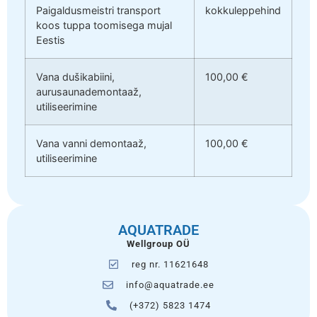
Paigaldusmeistri transport
kokkuleppehind
koos tuppa toomisega mujal
Eestis
Vana dušikabiini,
100,00 €
aurusaunademontaaž,
utiliseerimine
Vana vanni demontaaž,
100,00 €
utiliseerimine
AQUATRADE
Wellgroup OÜ
reg nr. 11621648
info@aquatrade.ee
(+372) 5823 1474