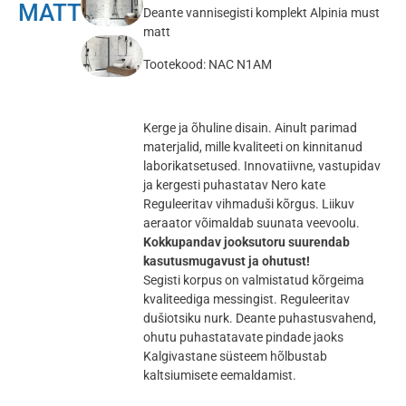
MATT
Deante vannisegisti komplekt Alpinia must
matt
Tootekood: NAC N1AM
Kerge ja õhuline disain. Ainult parimad
materjalid, mille kvaliteeti on kinnitanud
laborikatsetused. Innovatiivne, vastupidav
ja kergesti puhastatav Nero kate
Reguleeritav vihmaduši kõrgus. Liikuv
aeraator võimaldab suunata veevoolu.
Kokkupandav jooksutoru suurendab
kasutusmugavust ja ohutust!
Segisti korpus on valmistatud kõrgeima
kvaliteediga messingist. Reguleeritav
dušiotsiku nurk. Deante puhastusvahend,
ohutu puhastatavate pindade jaoks
Kalgivastane süsteem hõlbustab
kaltsiumisete eemaldamist.