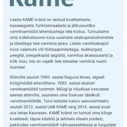
Leedu KAMĖ bränd on seotud kvaliteetsete,
kaasaegsete, funktsionaalsete ja jätkusuutlike
vannitoamööbli lahendustega teie kodus. Tutvustame
oma kollekstisoone koos uusimate sisekujundustrendide
ja ideedega teie vannitoa jaoks. Leiate vannitoakapid
koos valamute või töötasapindadega, dušinurgad,
peeglid, peegelkapid segistid, vannitoa aksessuaarid ja
kõik muu, mis on vajalik teie ideaalse vannitoa ruumi
loomisel.
Ettevõte asutati 1990. aastal Raguva linnas, algselt
köögimööbli ettevõttena. 1995. aastal alustati
vannitoamööbli tootmist. Müügi ja nõudluse kasvades
laienes ettevõte, suunates oma fookuse täielikult
vannitoamööblile. Turul edasise kasvu saavutamiseks
asutati 2013. aastal UAB KAMĖ ning 2014. aastal avati
uus tehas Kaunases. KAMĖ bränd on tuntud oma kõrge
kvaliteedi, täpse käsitöö ja laitmatu disaini poolest,
pakkudes vannitoamööblit näitusesaalidesse ja turgudele