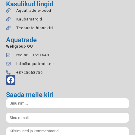
Kasulikud lingid
Aquatrade e-pood
Kaubamärgid
Teenuste hinnakiri
Aquatrade
Wellgroup OÜ
reg nr. 11621648
info@aquatrade.ee
+3725068756
Saada meile kiri