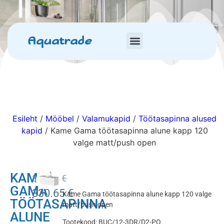
Aquatrade
Esileht
/
Mööbel
/
Valamukapid
/
Töötasapinna alused
kapid
/ Kame Gama töötasapinna alune kapp 120
valge matt/push open
KAME
389.00
€
GAMA
330.65
€
Kame Gama töötasapinna alune kapp 120 valge
TÖÖTASAPINNA
matt/push open
ALUNE
Tootekood: BUC/12-3DR/D2-PO