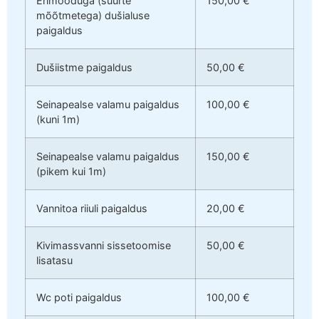
Erimõõduga (suurte
150,00 €
mõõtmetega) dušialuse
paigaldus
Dušiistme paigaldus
50,00 €
Seinapealse valamu paigaldus
100,00 €
(kuni 1m)
Seinapealse valamu paigaldus
150,00 €
(pikem kui 1m)
Vannitoa riiuli paigaldus
20,00 €
Kivimassvanni sissetoomise
50,00 €
lisatasu
Wc poti paigaldus
100,00 €