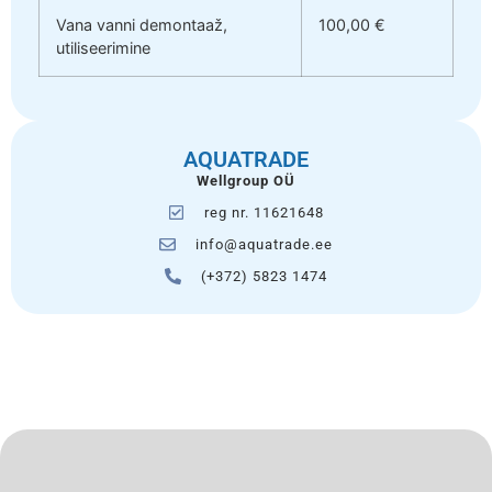
Vana vanni demontaaž,
100,00 €
utiliseerimine
AQUATRADE
Wellgroup OÜ
reg nr. 11621648
info@aquatrade.ee
(+372) 5823 1474