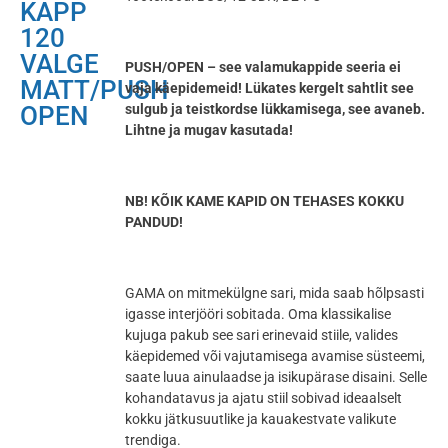
KAPP
120
VALGE
PUSH/OPEN – see valamukappide seeria ei
MATT/PUSH
vaja käepidemeid! Lükates kergelt sahtlit see
OPEN
sulgub ja teistkordse lükkamisega, see avaneb.
Lihtne ja mugav kasutada!
NB! KÕIK KAME KAPID ON TEHASES KOKKU
PANDUD!
GAMA on mitmekülgne sari, mida saab hõlpsasti
igasse interjööri sobitada. Oma klassikalise
kujuga pakub see sari erinevaid stiile, valides
käepidemed või vajutamisega avamise süsteemi,
saate luua ainulaadse ja isikupärase disaini. Selle
kohandatavus ja ajatu stiil sobivad ideaalselt
kokku jätkusuutlike ja kauakestvate valikute
trendiga.