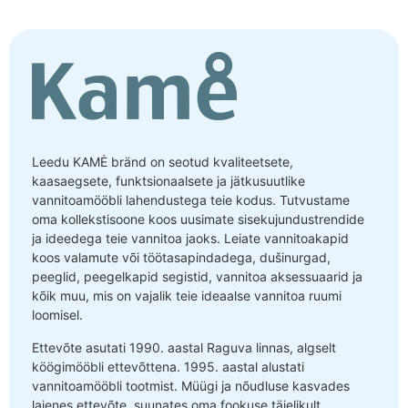
Leedu KAMĖ bränd on seotud kvaliteetsete,
kaasaegsete, funktsionaalsete ja jätkusuutlike
vannitoamööbli lahendustega teie kodus. Tutvustame
oma kollekstisoone koos uusimate sisekujundustrendide
ja ideedega teie vannitoa jaoks. Leiate vannitoakapid
koos valamute või töötasapindadega, dušinurgad,
peeglid, peegelkapid segistid, vannitoa aksessuaarid ja
kõik muu, mis on vajalik teie ideaalse vannitoa ruumi
loomisel.
Ettevõte asutati 1990. aastal Raguva linnas, algselt
köögimööbli ettevõttena. 1995. aastal alustati
vannitoamööbli tootmist. Müügi ja nõudluse kasvades
laienes ettevõte, suunates oma fookuse täielikult