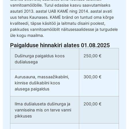
vannitoamööblile. Turul edasise kasvu saavutamiseks
asutati 2013. aastal UAB KAMĖ ning 2014. aastal avati
uus tehas Kaunases. KAMĖ bränd on tuntud oma kõrge
kvaliteedi, täpse käsitöö ja laitmatu disaini poolest,
pakkudes vannitoamööblit näitusesaalidesse ja turgudele
üle kogu maailma.
Paigalduse hinnakiri alates 01.08.2025
Dušinurga paigaldus koos
250,00 €
dušialusega
Aurusauna, massaažikabiini,
300,00 €
kinnise dušikabiini koos
alusega paigaldus
Ilma dušialuseta dušinurga ja
200,00 €
vanniseina mis on terve vanni
pikkuses