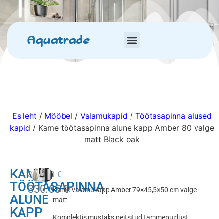
Aquatrade
Esileht
/
Mööbel
/
Valamukapid
/
Töötasapinna alused
kapid
/ Kame töötasapinna alune kapp Amber 80 valge
matt Black oak
KAME
389.00
€
TÖÖTASAPINNA
330.65
€
Kame valamukapp Amber 79×45,5×50 cm valge
ALUNE
matt
KAPP
Komplektis mustaks peitsitud tammepuidust