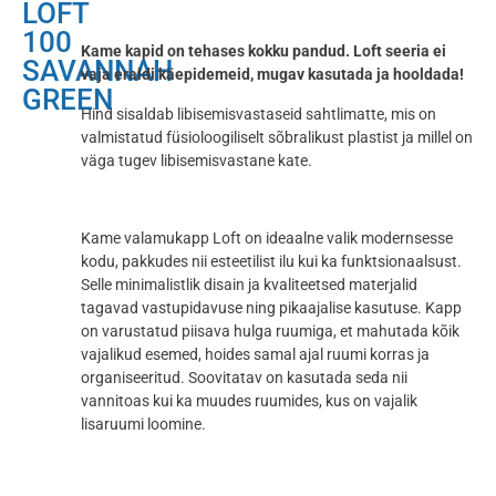
LOFT
100
Kame kapid on tehases kokku pandud. Loft seeria ei
SAVANNAH
vaja eraldi käepidemeid, mugav kasutada ja hooldada!
GREEN
Hind sisaldab libisemisvastaseid sahtlimatte, mis on
valmistatud füsioloogiliselt sõbralikust plastist ja millel on
väga tugev libisemisvastane kate.
Kame valamukapp Loft on ideaalne valik modernsesse
kodu, pakkudes nii esteetilist ilu kui ka funktsionaalsust.
Selle minimalistlik disain ja kvaliteetsed materjalid
tagavad vastupidavuse ning pikaajalise kasutuse. Kapp
on varustatud piisava hulga ruumiga, et mahutada kõik
vajalikud esemed, hoides samal ajal ruumi korras ja
organiseeritud. Soovitatav on kasutada seda nii
vannitoas kui ka muudes ruumides, kus on vajalik
lisaruumi loomine.