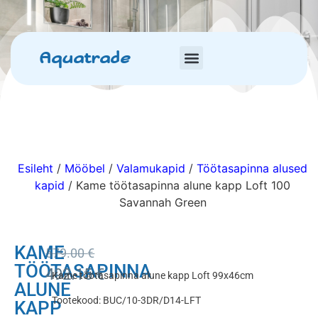
Aquatrade
Esileht
/
Mööbel
/
Valamukapid
/
Töötasapinna alused
kapid
/ Kame töötasapinna alune kapp Loft 100
Savannah Green
KAME
579.00
€
TÖÖTASAPINNA
492.15
€
Kame töötasapinna alune kapp Loft 99x46cm
ALUNE
Tootekood: BUC/10-3DR/D14-LFT
KAPP