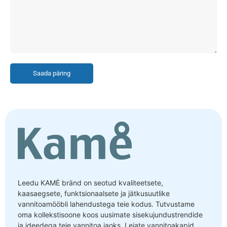
Saada päring
Leedu KAMĖ bränd on seotud kvaliteetsete,
kaasaegsete, funktsionaalsete ja jätkusuutlike
vannitoamööbli lahendustega teie kodus. Tutvustame
oma kollekstisoone koos uusimate sisekujundustrendide
ja ideedega teie vannitoa jaoks. Leiate vannitoakapid