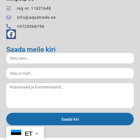
reg nr. 11621648
info@aquatrade.ee
+3725068756
Saada meile kiri
Saada kiri
ET