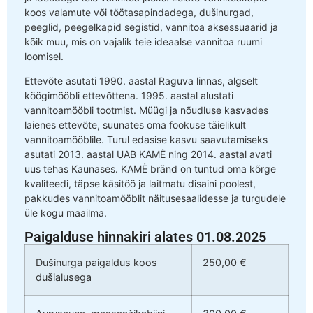
koos valamute või töötasapindadega, dušinurgad,
peeglid, peegelkapid segistid, vannitoa aksessuaarid ja
kõik muu, mis on vajalik teie ideaalse vannitoa ruumi
loomisel.
Ettevõte asutati 1990. aastal Raguva linnas, algselt
köögimööbli ettevõttena. 1995. aastal alustati
vannitoamööbli tootmist. Müügi ja nõudluse kasvades
laienes ettevõte, suunates oma fookuse täielikult
vannitoamööblile. Turul edasise kasvu saavutamiseks
asutati 2013. aastal UAB KAMĖ ning 2014. aastal avati
uus tehas Kaunases. KAMĖ bränd on tuntud oma kõrge
kvaliteedi, täpse käsitöö ja laitmatu disaini poolest,
pakkudes vannitoamööblit näitusesaalidesse ja turgudele
üle kogu maailma.
Paigalduse hinnakiri alates 01.08.2025
Dušinurga paigaldus koos
250,00 €
dušialusega