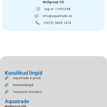
Wellgroup OÜ
reg nr. 11621648
info@aquatrade.ee
(+372) 5823 1474
Kasulikud lingid
Aquatrade e-pood
Kaubamärgid
Teenuste hinnakiri
Aquatrade
Wellgroup OÜ