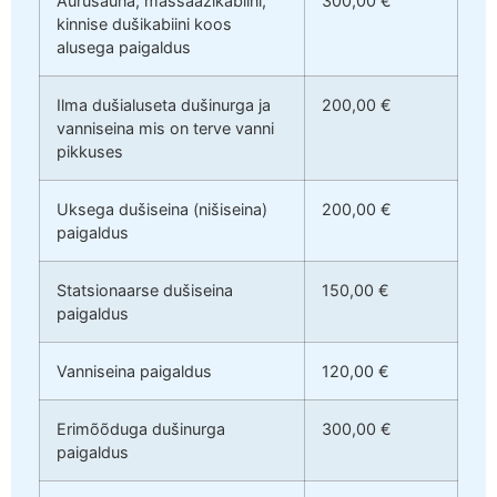
Aurusauna, massaažikabiini,
300,00 €
kinnise dušikabiini koos
alusega paigaldus
Ilma dušialuseta dušinurga ja
200,00 €
vanniseina mis on terve vanni
pikkuses
Uksega dušiseina (nišiseina)
200,00 €
paigaldus
Statsionaarse dušiseina
150,00 €
paigaldus
Vanniseina paigaldus
120,00 €
Erimõõduga dušinurga
300,00 €
paigaldus